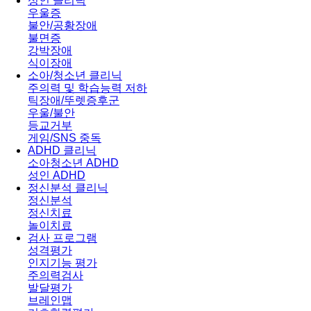
성인 클리닉
우울증
불안/공황장애
불면증
강박장애
식이장애
소아/청소년 클리닉
주의력 및 학습능력 저하
틱장애/뚜렛증후군
우울/불안
등교거부
게임/SNS 중독
ADHD 클리닉
소아청소년 ADHD
성인 ADHD
정신분석 클리닉
정신분석
정신치료
놀이치료
검사 프로그램
성격평가
인지기능 평가
주의력검사
발달평가
브레인맵