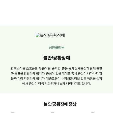
성인클리닉
불안/공황장애
갑작스러운
호흡곤란,
두근거림,
숨막힘,
흉통
등의
신체증상과
함께
불안
과
공포를
경험하게
됩니다.
증상이
없을
때에도
혹시
증상이
나타나지
않
을까
미리
걱정하게
됩니다.
대중교통이나
영화관,
터널
같은
특정한
상황
에서
증상이
더욱
악화되거나
쉽게
나타나기도
합니다.
불안/공황장애 증상