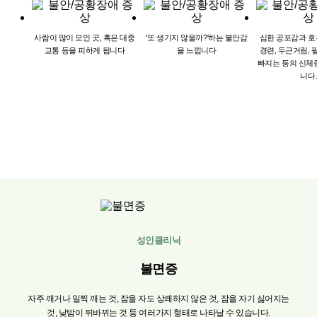
사람이
많이
모인
곳,
혹은
대중
'또
생기지
않을까?'하는
불안감
심한
공포감과
호
교통
등을
피하게
됩니다
을
느낍니다
경련,
두근거림,
빠지는
등의
신체
니다
성인클리닉
불면증
자주
깨거나
일찍
깨는
것,
잠을
자도
상쾌하지
않은
것,
잠을
자기
싫어지는
것,
낮밤이
뒤바뀌는
것
등
여러가지
형태로
나타날
수
있습니다.