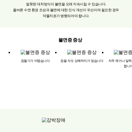
잘못된
대처방식이
불면을
오래
지속시킬
수
있습니다.
올바른
수면
환경
조성과
불면에
대한
인식
개선이
우선이며
필요한
경우
약물치료가
병행되어야
합니다.
불면증 증상
잠들기가
어렵습니다
잠을
자도
상쾌하지가
않습니다
자주
깨거나
일찍
합니