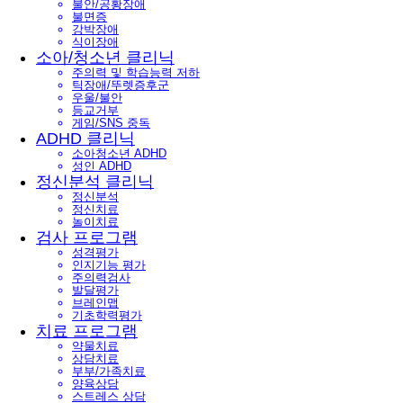
불안/공황장애
불면증
강박장애
식이장애
소아/청소년 클리닉
주의력 및 학습능력 저하
틱장애/뚜렛증후군
우울/불안
등교거부
게임/SNS 중독
ADHD 클리닉
소아청소년 ADHD
성인 ADHD
정신분석 클리닉
정신분석
정신치료
놀이치료
검사 프로그램
성격평가
인지기능 평가
주의력검사
발달평가
브레인맵
기초학력평가
치료 프로그램
약물치료
상담치료
부부/가족치료
양육상담
스트레스 상담