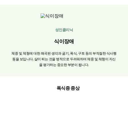
성인클리닉
식이장애
체중
및
체형에
대한
왜곡된
생각과
굶기,
폭식,
구토
등의
부적절한
식사행
동을
보입니다.
살이
찌는
것을
병적으로
두려워하며
체중
및
체형이
자신
을
평가하는
중요한
부분이
됩니다.
폭식증 증상
방지하기
위
해