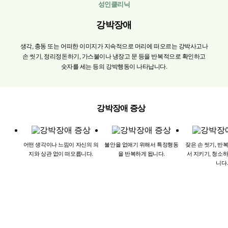
성인클리닉
강박장애
생각,
충동
또는
어떠한
이미지가
지속적으로
머리에
떠오르는
강박사고나
손
씻기,
정리정돈하기,
가스불이나
냉장고
문
등을
반복적으로
확인하고
숫자를
세는
등의
강박행동이
나타납니다.
강박장애 증상
어떤
생각이나
느낌이
자신의
의
불안을
없애기
위해서
특정행동
잦은
손
씻기,
반
지와
상관
없이
떠오릅니다.
을
반복하게
됩니다.
서
지키기,
청소
니다