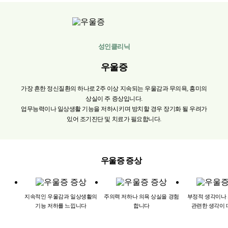
성인클리닉
우울증
가장
흔한
정신질환의
하나로
2주
이상
지속되는
우울감과
무의욕,
흥미의
상실이
주
증상입니다.
업무능력이나
일상생활
기능을
저하시키며
방치할
경우
장기화
될
우려가
있어
조기진단
및
치료가
필요합니다.
우울증 증상
지속적인
우울감과
일상생활의
주의력
저하나
의욕
상실을
경험
부정적
생각이나
기능
저하를
느낍니다
합니다
관련한
생각이