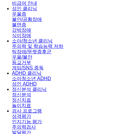
비급여 안내
성인 클리닉
우울증
불안/공황장애
불면증
강박장애
식이장애
소아/청소년 클리닉
주의력 및 학습능력 저하
틱장애/뚜렛증후군
우울/불안
등교거부
게임/SNS 중독
ADHD 클리닉
소아청소년 ADHD
성인 ADHD
정신분석 클리닉
정신분석
정신치료
놀이치료
검사 프로그램
성격평가
인지기능 평가
주의력검사
발달평가