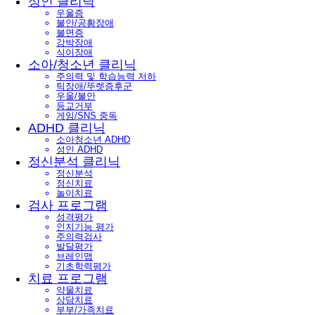
성인 클리닉
우울증
불안/공황장애
불면증
강박장애
식이장애
소아/청소년 클리닉
주의력 및 학습능력 저하
틱장애/뚜렛증후군
우울/불안
등교거부
게임/SNS 중독
ADHD 클리닉
소아청소년 ADHD
성인 ADHD
정신분석 클리닉
정신분석
정신치료
놀이치료
검사 프로그램
성격평가
인지기능 평가
주의력검사
발달평가
브레인맵
기초학력평가
치료 프로그램
약물치료
상담치료
부부/가족치료